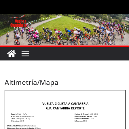
Saltar
al
contenido
Altimetría/Mapa