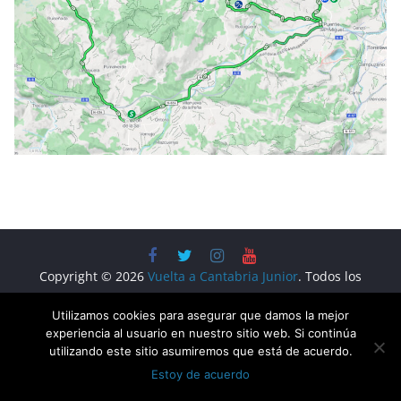
Copyright © 2026
Vuelta a Cantabria Junior
. Todos los
derechos reservados.
Utilizamos cookies para asegurar que damos la mejor
Tema:
ColorMag
por ThemeGrill. Funciona con
WordPress
.
experiencia al usuario en nuestro sitio web. Si continúa
utilizando este sitio asumiremos que está de acuerdo.
Estoy de acuerdo