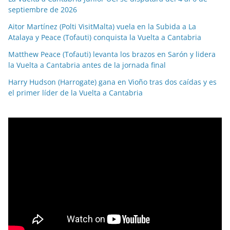
septiembre de 2026
Aitor Martínez (Polti VisitMalta) vuela en la Subida a La
Atalaya y Peace (Tofauti) conquista la Vuelta a Cantabria
Matthew Peace (Tofauti) levanta los brazos en Sarón y lidera
la Vuelta a Cantabria antes de la jornada final
Harry Hudson (Harrogate) gana en Vioño tras dos caídas y es
el primer líder de la Vuelta a Cantabria