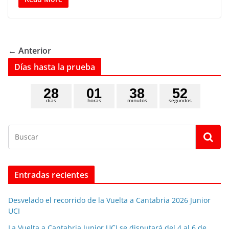
← Anterior
Días hasta la prueba
2
8
0
1
3
8
5
1
días
horas
minutos
segundos
Entradas recientes
Desvelado el recorrido de la Vuelta a Cantabria 2026 Junior
UCI
La Vuelta a Cantabria Junior UCI se disputará del 4 al 6 de