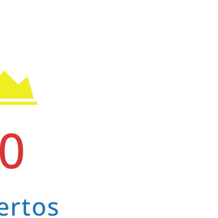
0
ertos