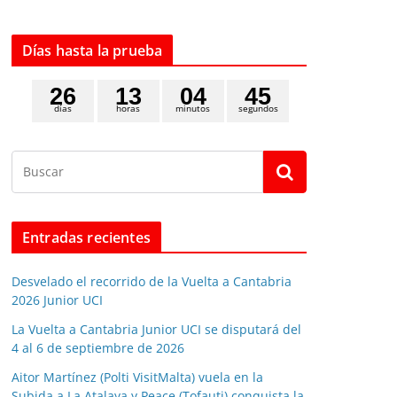
Días hasta la prueba
2
6
1
3
0
4
4
4
días
horas
minutos
segundos
5
Entradas recientes
Desvelado el recorrido de la Vuelta a Cantabria
2026 Junior UCI
La Vuelta a Cantabria Junior UCI se disputará del
4 al 6 de septiembre de 2026
Aitor Martínez (Polti VisitMalta) vuela en la
Subida a La Atalaya y Peace (Tofauti) conquista la