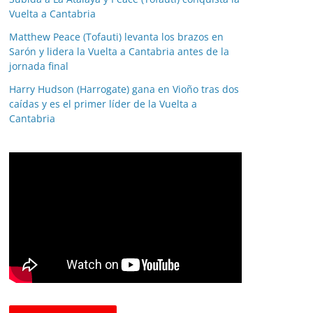
Vuelta a Cantabria
Matthew Peace (Tofauti) levanta los brazos en
Sarón y lidera la Vuelta a Cantabria antes de la
jornada final
Harry Hudson (Harrogate) gana en Vioño tras dos
caídas y es el primer líder de la Vuelta a
Cantabria