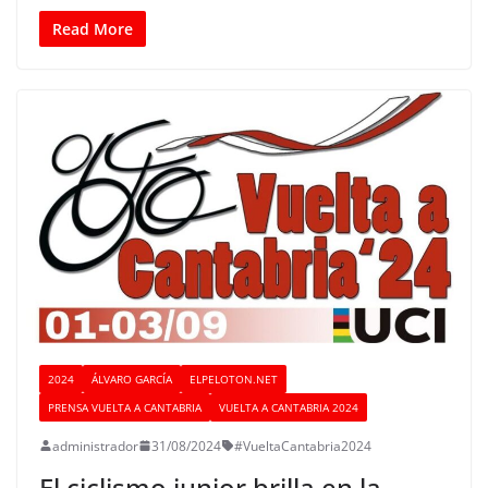
Read More
2024
ÁLVARO GARCÍA
ELPELOTON.NET
PRENSA VUELTA A CANTABRIA
VUELTA A CANTABRIA 2024
administrador
31/08/2024
#VueltaCantabria2024
El ciclismo junior brilla en la