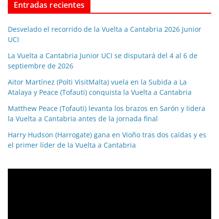
Entradas recientes
Desvelado el recorrido de la Vuelta a Cantabria 2026 Junior
UCI
La Vuelta a Cantabria Junior UCI se disputará del 4 al 6 de
septiembre de 2026
Aitor Martínez (Polti VisitMalta) vuela en la Subida a La
Atalaya y Peace (Tofauti) conquista la Vuelta a Cantabria
Matthew Peace (Tofauti) levanta los brazos en Sarón y lidera
la Vuelta a Cantabria antes de la jornada final
Harry Hudson (Harrogate) gana en Vioño tras dos caídas y es
el primer líder de la Vuelta a Cantabria