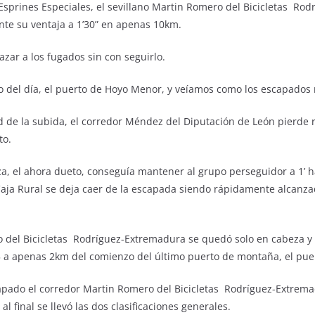
 Esprines Especiales, el sevillano Martin Romero del Bicicletas R
te su ventaja a 1’30” en apenas 10km.
azar a los fugados sin con seguirlo.
del día, el puerto de Hoyo Menor, y veíamos como los escapados ma
ad de la subida, el corredor Méndez del Diputación de León pierd
to.
za, el ahora dueto, conseguía mantener al grupo perseguidor a 1’ h
aja Rural se deja caer de la escapada siendo rápidamente alcanza
o del Bicicletas Rodríguez-Extremadura se quedó solo en cabeza y
 a apenas 2km del comienzo del último puerto de montaña, el pue
apado el corredor Martin Romero del Bicicletas Rodríguez-Extrema
l final se llevó las dos clasificaciones generales.