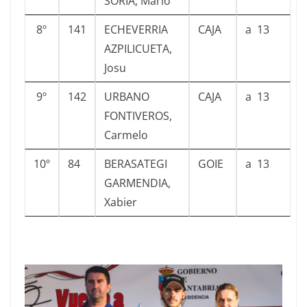
SORIA, Mario
8º
141
ECHEVERRIA
CAJA
a 13
AZPILICUETA,
Josu
9º
142
URBANO
CAJA
a 13
FONTIVEROS,
Carmelo
10º
84
BERASATEGI
GOIE
a 13
GARMENDIA,
Xabier