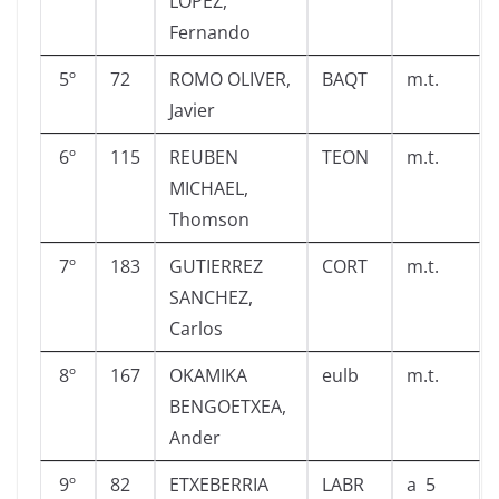
LOPEZ,
Fernando
5º
72
ROMO OLIVER,
BAQT
m.t.
Javier
6º
115
REUBEN
TEON
m.t.
MICHAEL,
Thomson
7º
183
GUTIERREZ
CORT
m.t.
SANCHEZ,
Carlos
8º
167
OKAMIKA
eulb
m.t.
BENGOETXEA,
Ander
9º
82
ETXEBERRIA
LABR
a 5