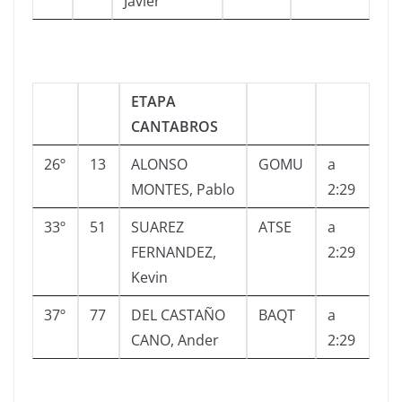
Javier
ETAPA
CANTABROS
26º
13
ALONSO
GOMU
a
MONTES, Pablo
2:29
33º
51
SUAREZ
ATSE
a
FERNANDEZ,
2:29
Kevin
37º
77
DEL CASTAÑO
BAQT
a
CANO, Ander
2:29