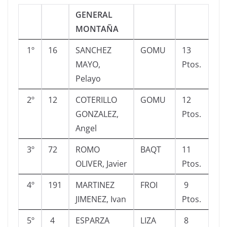
GENERAL
MONTAÑA
1º
16
SANCHEZ
GOMU
13
MAYO,
Ptos.
Pelayo
2º
12
COTERILLO
GOMU
12
GONZALEZ,
Ptos.
Angel
3º
72
ROMO
BAQT
11
OLIVER, Javier
Ptos.
4º
191
MARTINEZ
FROI
9
JIMENEZ, Ivan
Ptos.
5º
4
ESPARZA
LIZA
8