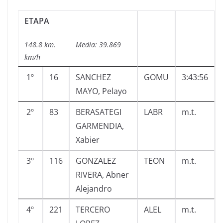
ETAPA
148.8 km. Media: 39.869
km/h
1º
16
SANCHEZ
GOMU
3:43:56
MAYO, Pelayo
2º
83
BERASATEGI
LABR
m.t.
GARMENDIA,
Xabier
3º
116
GONZALEZ
TEON
m.t.
RIVERA, Abner
Alejandro
4º
221
TERCERO
ALEL
m.t.