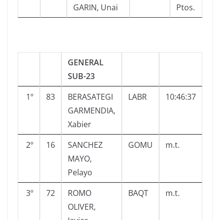
GARIN, Unai
Ptos.
GENERAL
SUB-23
1º
83
BERASATEGI
LABR
10:46:37
GARMENDIA,
Xabier
2º
16
SANCHEZ
GOMU
m.t.
MAYO,
Pelayo
3º
72
ROMO
BAQT
m.t.
OLIVER,