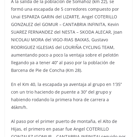
A la salida de la población de Somahoz (km 22), se
formó una escapada de 5 corredores compuesto por
Unai ESPARZA GARIN del LIZARTE, Angel COTERILLO
GONZALEZ del GOMUR – CANTABRIA INFINITA, Kevin
SUAREZ FERNANDEZ del NESTA – SKODA ALECAR, Joan
NICOLAU MORA del VIGO-RIAS BAIXAS, Gustavo
RODRIGUEZ IGLESIAS del LOURIÑA CYCLING TEAM,
aumentando poco a poco la ventaja sobre el pelotón
llegando ya a tener 40’’ al paso por la población de
Barcena de Pie de Concha (Km 28).
En el Km 40, la escapada ya aventaja al grupo en 1’35’’
con un trio haciendo de puente a 30’’ del grupo y
habiendo rodando la primera hora de carrera a
46km/h.
Al paso por el primer puerto de montaña, el Alto de
Hijas, el primero en pasar fue Angel COTERILLO
GONZALEZ (GOMUR – CANTABRIA INFINITA) seguido por