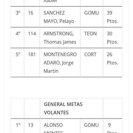
Xabier
3º
16
SANCHEZ
GOMU
39
MAYO, Pelayo
Ptos.
4º
114
ARMSTRONG,
TEON
30
Thomas James
Ptos.
5º
181
MONTENEGRO
CORT
26
ADARO, Jorge
Ptos.
Martin
GENERAL METAS
VOLANTES
1º
13
ALONSO
GOMU
9