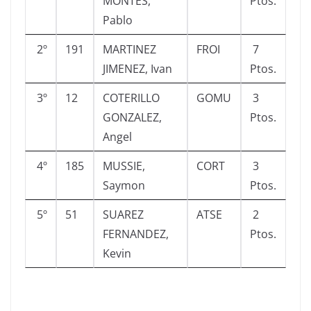
MONTES,
Ptos.
Pablo
2º
191
MARTINEZ
FROI
7
JIMENEZ, Ivan
Ptos.
3º
12
COTERILLO
GOMU
3
GONZALEZ,
Ptos.
Angel
4º
185
MUSSIE,
CORT
3
Saymon
Ptos.
5º
51
SUAREZ
ATSE
2
FERNANDEZ,
Ptos.
Kevin